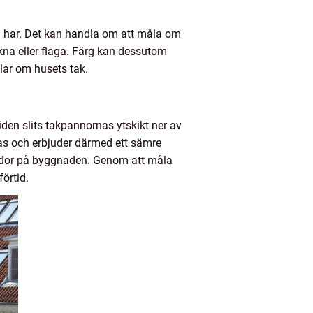
an har. Det kan handla om att måla om
ekna eller flaga. Färg kan dessutom
lar om husets tak.
iden slits takpannornas ytskikt ner av
ras och erbjuder därmed ett sämre
skador på byggnaden. Genom att måla
förtid.