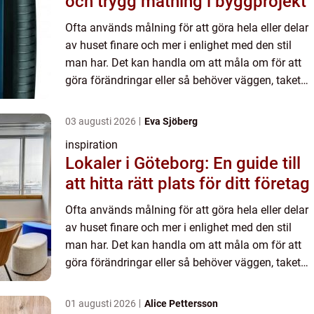
och trygg mätning i byggprojekt
Ofta används målning för att göra hela eller delar
av huset finare och mer i enlighet med den stil
man har. Det kan handla om att måla om för att
göra förändringar eller så behöver väggen, taket
eller golvet målas om för att färgen börjat blekna
elle...
03 augusti 2026
Eva Sjöberg
inspiration
Lokaler i Göteborg: En guide till
att hitta rätt plats för ditt företag
Ofta används målning för att göra hela eller delar
av huset finare och mer i enlighet med den stil
man har. Det kan handla om att måla om för att
göra förändringar eller så behöver väggen, taket
eller golvet målas om för att färgen börjat blekna
elle...
01 augusti 2026
Alice Pettersson