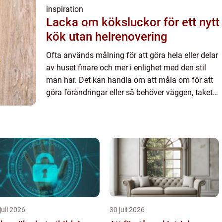
inspiration
Lacka om köksluckor för ett nytt
kök utan helrenovering
Ofta används målning för att göra hela eller delar
av huset finare och mer i enlighet med den stil
man har. Det kan handla om att måla om för att
göra förändringar eller så behöver väggen, taket
eller golvet målas om för att färgen börjat blekna
elle...
juli 2026
30 juli 2026