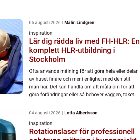
06 augusti 2026
Malin Lindgren
inspiration
Lär dig rädda liv med FH-HLR: En
komplett HLR-utbildning i
Stockholm
Ofta används målning för att göra hela eller delar
av huset finare och mer i enlighet med den stil
man har. Det kan handla om att måla om för att
göra förändringar eller så behöver väggen, taket
eller golvet målas om för att färgen börjat blekna
elle...
04 augusti 2026
Lotta Albertsson
inspiration
Rotationslaser för professionell