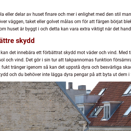
la eller delar av huset finare och mer i enlighet med den stil m
höver väggen, taket eller golvet målas om för att färgen börjat bl
m huset är byggt i och detta kan vara extra viktigt när det hand
ättre skydd
g kan det innebära ett förbättrat skydd mot väder och vind. Med t
sol och vind. Det gör i sin tur att takpannornas funktion försäm
 att fukt tränger igenom så kan det uppstå dyra och besvärliga 
ydd och du behöver inte lägga dyra pengar på att byta ut dem i 