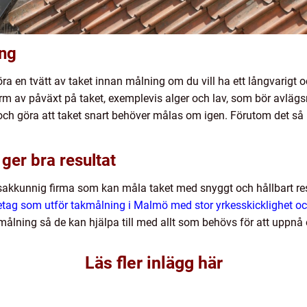
ing
a en tvätt av taket innan målning om du vill ha ett långvarigt oc
orm av påväxt på taket, exemplevis alger och lav, som bör avläg
h göra att taket snart behöver målas om igen. Förutom det så b
ger bra resultat
 sakkunnig firma som kan måla taket med snyggt och hållbart res
öretag som utför takmålning i Malmö med stor yrkesskicklighet o
ålning så de kan hjälpa till med allt som behövs för att uppnå e
Läs fler inlägg här