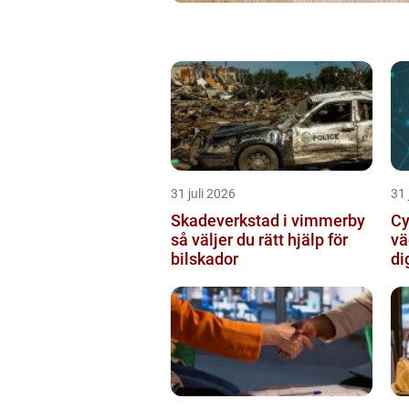
31 juli 2026
31 
Skadeverkstad i vimmerby
Cy
så väljer du rätt hjälp för
vä
bilskador
di