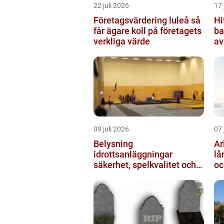
22 juli 2026
17 
Företagsvärdering luleå så
Hi
får ägare koll på företagets
ba
verkliga värde
av
ut
09 juli 2026
07 
Belysning
Arb
idrottsanläggningar
lå
säkerhet, spelkvalitet och
oc
lägre kostnader