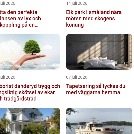
juli 2026
14 juli 2026
tta den perfekta
Elk park i småland nära
lansen av lyx och
möten med skogens
koppling på en
konung
eservering på Östermalm
juli 2026
07 juli 2026
orist danderyd trygg och
Tapetsering så lyckas du
ngsiktig skötsel av ekar
med väggarna hemma
h trädgårdsträd