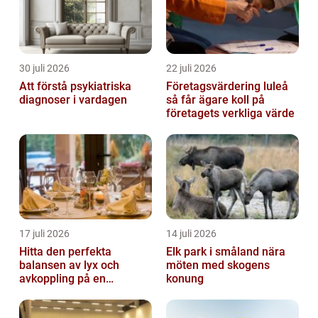
30 juli 2026
22 juli 2026
Att förstå psykiatriska
Företagsvärdering luleå
diagnoser i vardagen
så får ägare koll på
företagets verkliga värde
17 juli 2026
14 juli 2026
Hitta den perfekta
Elk park i småland nära
balansen av lyx och
möten med skogens
avkoppling på en
konung
uteservering på
Östermalm