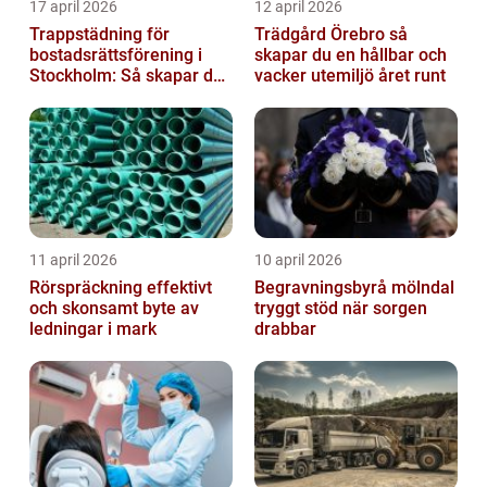
17 april 2026
12 april 2026
Trappstädning för
Trädgård Örebro så
bostadsrättsförening i
skapar du en hållbar och
Stockholm: Så skapar du
vacker utemiljö året runt
rena, trygga och välskötta
trapphus...
11 april 2026
10 april 2026
Rörspräckning effektivt
Begravningsbyrå mölndal
och skonsamt byte av
tryggt stöd när sorgen
ledningar i mark
drabbar