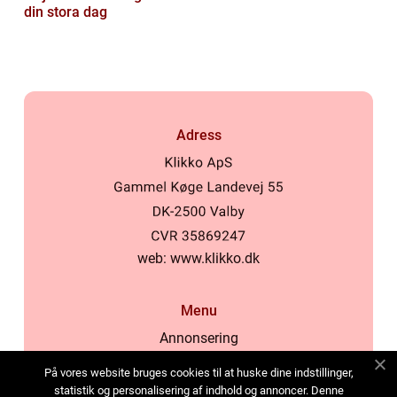
din stora dag
Adress
web:
www.klikko.dk
Menu
Annonsering
Om oss
På vores website bruges cookies til at huske dine indstillinger,
Cookies
statistik og personalisering af indhold og annoncer. Denne