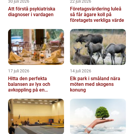
30 juli 2026
22 juli 2026
Att förstå psykiatriska
Företagsvärdering luleå
diagnoser i vardagen
så får ägare koll på
företagets verkliga värde
17 juli 2026
14 juli 2026
Hitta den perfekta
Elk park i småland nära
balansen av lyx och
möten med skogens
avkoppling på en
konung
uteservering på
Östermalm