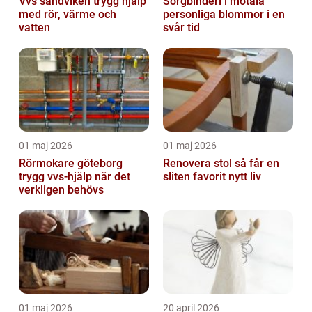
Vvs sandviken trygg hjälp
Sorgbinderi i motala
med rör, värme och
personliga blommor i en
vatten
svår tid
01 maj 2026
01 maj 2026
Rörmokare göteborg
Renovera stol så får en
trygg vvs-hjälp när det
sliten favorit nytt liv
verkligen behövs
01 maj 2026
20 april 2026