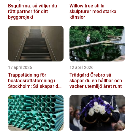
Byggfirma: så väljer du
Willow tree stilla
rätt partner för ditt
skulpturer med starka
byggprojekt
känslor
17 april 2026
12 april 2026
Trappstädning för
Trädgård Örebro så
bostadsrättsförening i
skapar du en hållbar och
Stockholm: Så skapar du
vacker utemiljö året runt
rena, trygga och välskötta
trapphus...