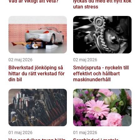
Vad är viktigt att veta?
lyckas du med ett nytt kök
utan stress
02 maj 2026
02 maj 2026
Bilverkstad jönköping så
Smörjspruta - nyckeln till
hittar du rätt verkstad för
effektivt och hållbart
din bil
maskinunderhåll
01 maj 2026
01 maj 2026