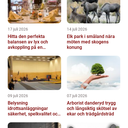
17 juli 2026
14 juli 2026
Hitta den perfekta
Elk park i småland nära
balansen av lyx och
möten med skogens
avkoppling på en
konung
uteservering på
Östermalm
09 juli 2026
07 juli 2026
Belysning
Arborist danderyd trygg
idrottsanläggningar
och långsiktig skötsel av
säkerhet, spelkvalitet och
ekar och trädgårdsträd
lägre kostnader