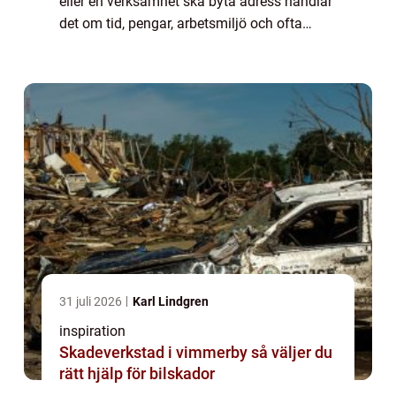
eller en verksamhet ska byta adress handlar
det om tid, pengar, arbetsmiljö och ofta
också företagets varumärke. En välplanerad
flytt kan bli en nystart med bättre lokale...
31 juli 2026
Karl Lindgren
inspiration
Skadeverkstad i vimmerby så väljer du
rätt hjälp för bilskador