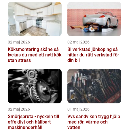
02 maj 2026
02 maj 2026
Köksmontering skåne så
Bilverkstad jönköping så
lyckas du med ett nytt kök
hittar du rätt verkstad för
utan stress
din bil
02 maj 2026
01 maj 2026
Smörjspruta - nyckeln till
Vvs sandviken trygg hjälp
effektivt och hållbart
med rör, värme och
maskinunderhåll
vatten