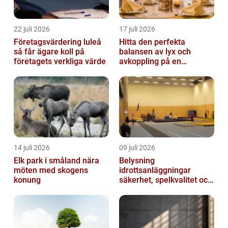
22 juli 2026
17 juli 2026
Företagsvärdering luleå
Hitta den perfekta
så får ägare koll på
balansen av lyx och
företagets verkliga värde
avkoppling på en
uteservering på
Östermalm
14 juli 2026
09 juli 2026
Elk park i småland nära
Belysning
möten med skogens
idrottsanläggningar
konung
säkerhet, spelkvalitet och
lägre kostnader