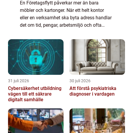
En Företagsflytt påverkar mer än bara
möbler och kartonger. När ett helt kontor
eller en verksamhet ska byta adress handlar
det om tid, pengar, arbetsmiljö och ofta
också företagets varumärke. En välplanerad
flytt kan bli en nystart med bättre lokale...
31 juli 2026
30 juli 2026
Cybersäkerhet utbildning
Att förstå psykiatriska
vägen till ett säkrare
diagnoser i vardagen
digitalt samhälle