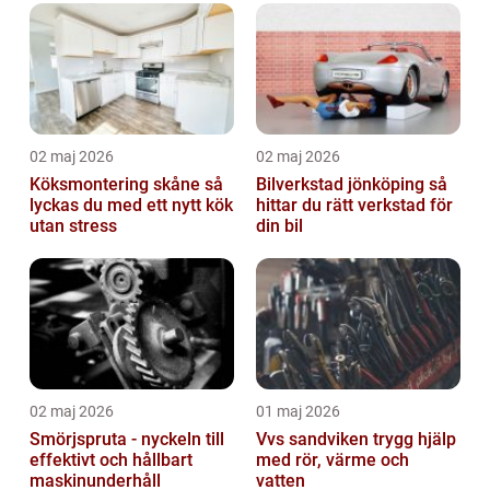
02 maj 2026
02 maj 2026
Köksmontering skåne så
Bilverkstad jönköping så
lyckas du med ett nytt kök
hittar du rätt verkstad för
utan stress
din bil
02 maj 2026
01 maj 2026
Smörjspruta - nyckeln till
Vvs sandviken trygg hjälp
effektivt och hållbart
med rör, värme och
maskinunderhåll
vatten