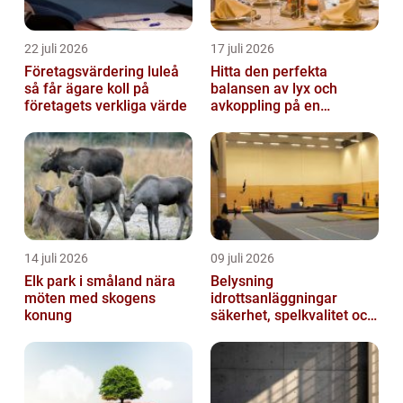
22 juli 2026
17 juli 2026
Företagsvärdering luleå
Hitta den perfekta
så får ägare koll på
balansen av lyx och
företagets verkliga värde
avkoppling på en
uteservering på
Östermalm
14 juli 2026
09 juli 2026
Elk park i småland nära
Belysning
möten med skogens
idrottsanläggningar
konung
säkerhet, spelkvalitet och
lägre kostnader