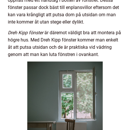
öppnas med ett handtag i botten av fönstret. Dessa
fönster passar dock bäst till enplansvillor eftersom det
kan vara krångligt att putsa dom på utsidan om man
inte kommer åt utan stege eller dylikt.
Dreh Kipp fönster
är däremot väldigt bra att montera på
högre hus. Med Dreh Kipp fönster kommer man enkelt
åt att putsa utsidan och de är praktiska vid vädring
genom att man kan luta fönstren i ovankant.