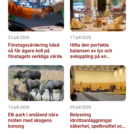
22 juli 2026
17 juli 2026
Företagsvärdering luleå
Hitta den perfekta
så får ägare koll på
balansen av lyx och
företagets verkliga värde
avkoppling på en
uteservering på
Östermalm
14 juli 2026
09 juli 2026
Elk park i småland nära
Belysning
möten med skogens
idrottsanläggningar
konung
säkerhet, spelkvalitet och
lägre kostnader