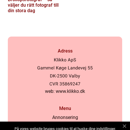
väljer du rätt fotograf till
din stora dag
Adress
web:
www.klikko.dk
Menu
Annonsering
Om oss
På vores website bruges cookies til at huske dine indstillinger,