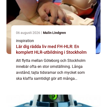
06 augusti 2026
Malin Lindgren
inspiration
Lär dig rädda liv med FH-HLR: En
komplett HLR-utbildning i Stockholm
Att flytta mellan Göteborg och Stockholm
innebär ofta en stor omställning. Långa
avstånd, tajta tidsramar och mycket som
ska klaffa samtidigt gör att många
underskattar både planeringen och det
praktiska arbetet. Med rätt flyttfirma, tydliga
förbered...