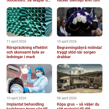
Stockholm: Så skapar du
vacker utemiljö året runt
rena, trygga och välskötta
trapphus...
11 april 2026
10 april 2026
Rörspräckning effektivt
Begravningsbyrå mölndal
och skonsamt byte av
tryggt stöd när sorgen
ledningar i mark
drabbar
10 april 2026
08 april 2026
Implantat behandling
Köpa grus – så väljer du
karlskrona trygg väg till
rätt material till ditt