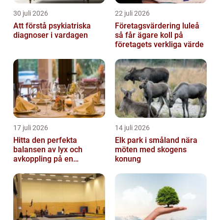
30 juli 2026
22 juli 2026
Att förstå psykiatriska
Företagsvärdering luleå
diagnoser i vardagen
så får ägare koll på
företagets verkliga värde
17 juli 2026
14 juli 2026
Hitta den perfekta
Elk park i småland nära
balansen av lyx och
möten med skogens
avkoppling på en
konung
uteservering på
Östermalm