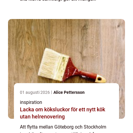
underskattar både planeringen och det
praktiska arbetet. Med rätt flyttfirma, tydliga
förbered...
01 augusti 2026
Alice Pettersson
inspiration
Lacka om köksluckor för ett nytt kök
utan helrenovering
Att flytta mellan Göteborg och Stockholm