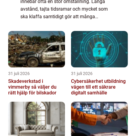
innebär ofta en stor omställning. Långa
avstånd, tajta tidsramar och mycket som
ska klaffa samtidigt gör att många
underskattar både planeringen och det
praktiska arbetet. Med rätt flyttfirma, tydliga
förbered...
31 juli 2026
31 juli 2026
Skadeverkstad i
Cybersäkerhet utbildning
vimmerby så väljer du
vägen till ett säkrare
rätt hjälp för bilskador
digitalt samhälle