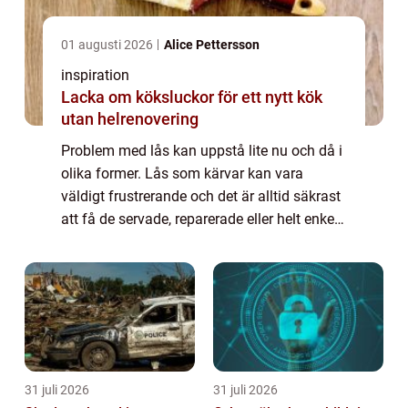
01 augusti 2026
Alice Pettersson
inspiration
Lacka om köksluckor för ett nytt kök
utan helrenovering
Problem med lås kan uppstå lite nu och då i
olika former. Lås som kärvar kan vara
väldigt frustrerande och det är alltid säkrast
att få de servade, reparerade eller helt enkelt
utbytta så snart som möjligt för att undvika
den dag då det plötsligt int...
31 juli 2026
31 juli 2026