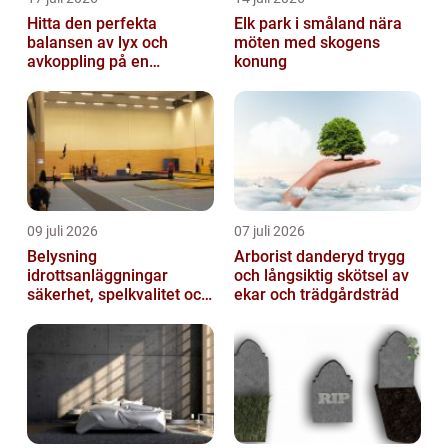
Hitta den perfekta
Elk park i småland nära
balansen av lyx och
möten med skogens
avkoppling på en
konung
uteservering på
Östermalm
09 juli 2026
07 juli 2026
Belysning
Arborist danderyd trygg
idrottsanläggningar
och långsiktig skötsel av
säkerhet, spelkvalitet och
ekar och trädgårdsträd
lägre kostnader