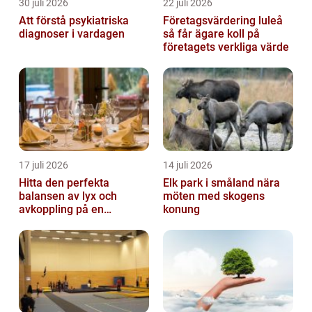
30 juli 2026
22 juli 2026
Att förstå psykiatriska
Företagsvärdering luleå
diagnoser i vardagen
så får ägare koll på
företagets verkliga värde
17 juli 2026
14 juli 2026
Hitta den perfekta
Elk park i småland nära
balansen av lyx och
möten med skogens
avkoppling på en
konung
uteservering på
Östermalm