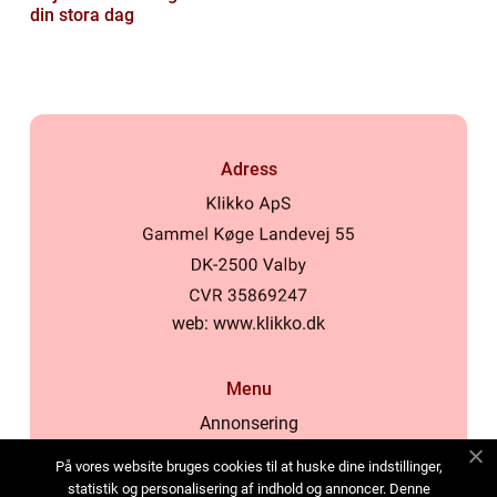
din stora dag
Adress
web:
www.klikko.dk
Menu
Annonsering
Om oss
På vores website bruges cookies til at huske dine indstillinger,
Cookies
statistik og personalisering af indhold og annoncer. Denne