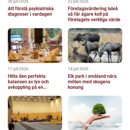
30 juli 2026
22 juli 2026
Att förstå psykiatriska
Företagsvärdering luleå
diagnoser i vardagen
så får ägare koll på
företagets verkliga värde
17 juli 2026
14 juli 2026
Hitta den perfekta
Elk park i småland nära
balansen av lyx och
möten med skogens
avkoppling på en
konung
uteservering på
Östermalm