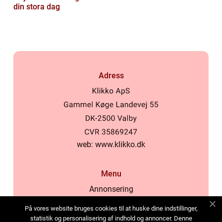
din stora dag
Adress
web:
www.klikko.dk
Menu
Annonsering
Om oss
På vores website bruges cookies til at huske dine indstillinger,
Cookies
statistik og personalisering af indhold og annoncer. Denne