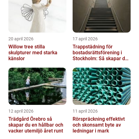
20 april 2026
17 april 2026
Willow tree stilla
Trappstädning för
skulpturer med starka
bostadsrättsförening i
känslor
Stockholm: Så skapar du
rena, trygga och välskötta
trapphus...
12 april 2026
11 april 2026
Trädgård Örebro så
Rörspräckning effektivt
skapar du en hållbar och
och skonsamt byte av
vacker utemiljö året runt
ledningar i mark