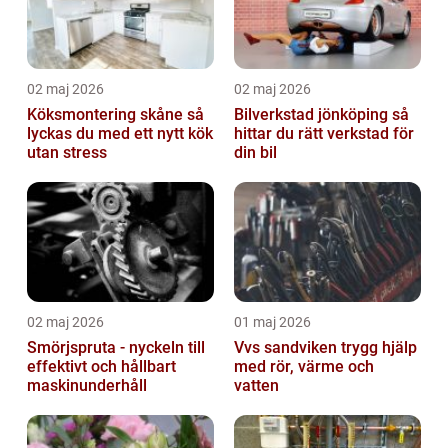
02 maj 2026
02 maj 2026
Köksmontering skåne så
Bilverkstad jönköping så
lyckas du med ett nytt kök
hittar du rätt verkstad för
utan stress
din bil
02 maj 2026
01 maj 2026
Smörjspruta - nyckeln till
Vvs sandviken trygg hjälp
effektivt och hållbart
med rör, värme och
maskinunderhåll
vatten