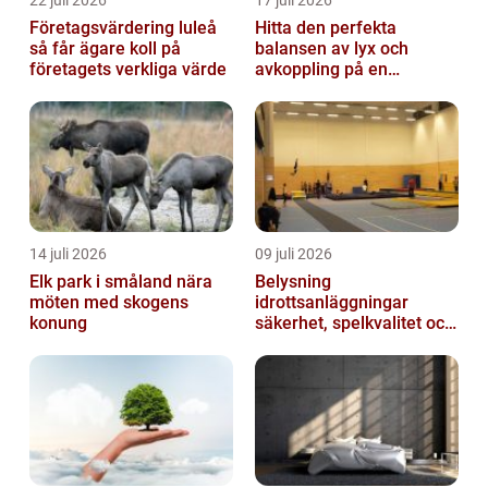
22 juli 2026
17 juli 2026
Företagsvärdering luleå
Hitta den perfekta
så får ägare koll på
balansen av lyx och
företagets verkliga värde
avkoppling på en
uteservering på
Östermalm
14 juli 2026
09 juli 2026
Elk park i småland nära
Belysning
möten med skogens
idrottsanläggningar
konung
säkerhet, spelkvalitet och
lägre kostnader