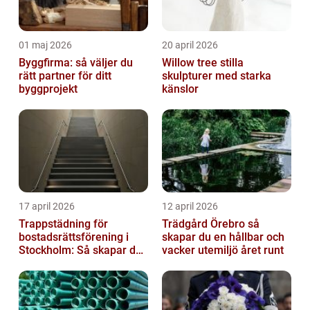
01 maj 2026
20 april 2026
Byggfirma: så väljer du
Willow tree stilla
rätt partner för ditt
skulpturer med starka
byggprojekt
känslor
17 april 2026
12 april 2026
Trappstädning för
Trädgård Örebro så
bostadsrättsförening i
skapar du en hållbar och
Stockholm: Så skapar du
vacker utemiljö året runt
rena, trygga och välskötta
trapphus...