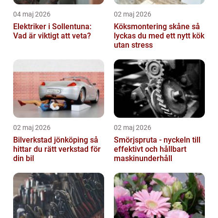
04 maj 2026
02 maj 2026
Elektriker i Sollentuna:
Köksmontering skåne så
Vad är viktigt att veta?
lyckas du med ett nytt kök
utan stress
02 maj 2026
02 maj 2026
Bilverkstad jönköping så
Smörjspruta - nyckeln till
hittar du rätt verkstad för
effektivt och hållbart
din bil
maskinunderhåll