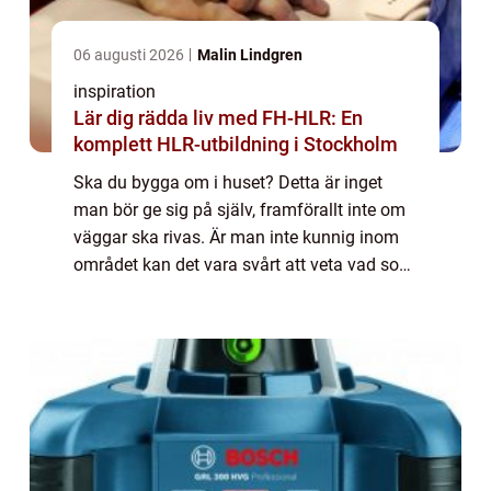
06 augusti 2026
Malin Lindgren
inspiration
Lär dig rädda liv med FH-HLR: En
komplett HLR-utbildning i Stockholm
Ska du bygga om i huset? Detta är inget
man bör ge sig på själv, framförallt inte om
väggar ska rivas. Är man inte kunnig inom
området kan det vara svårt att veta vad som
är viktigt för huset, det vill säga bärande
balkar. Detta har ett byggföretag k...