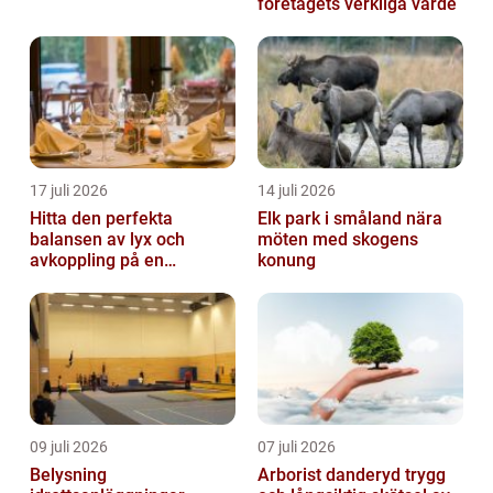
företagets verkliga värde
17 juli 2026
14 juli 2026
Hitta den perfekta
Elk park i småland nära
balansen av lyx och
möten med skogens
avkoppling på en
konung
uteservering på
Östermalm
09 juli 2026
07 juli 2026
Belysning
Arborist danderyd trygg