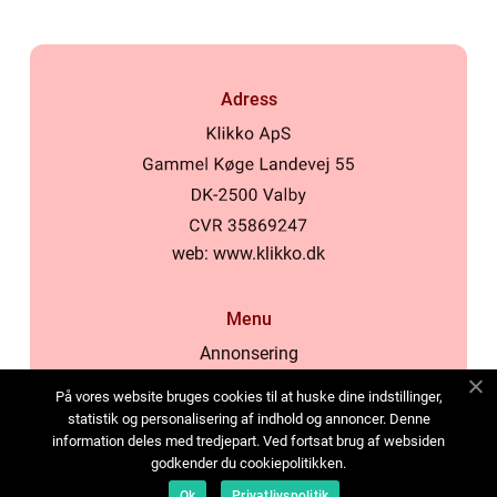
Adress
web:
www.klikko.dk
Menu
Annonsering
Om oss
På vores website bruges cookies til at huske dine indstillinger,
Cookies
statistik og personalisering af indhold og annoncer. Denne
information deles med tredjepart. Ved fortsat brug af websiden
Kontakta oss
godkender du cookiepolitikken.
Sitemap
Ok
Privatlivspolitik