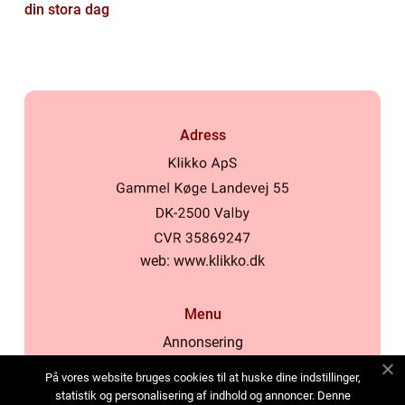
din stora dag
Adress
web:
www.klikko.dk
Menu
Annonsering
Om oss
På vores website bruges cookies til at huske dine indstillinger,
Cookies
statistik og personalisering af indhold og annoncer. Denne