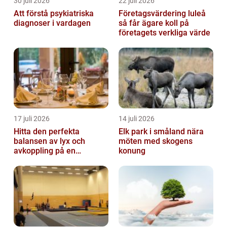
30 juli 2026
22 juli 2026
Att förstå psykiatriska
Företagsvärdering luleå
diagnoser i vardagen
så får ägare koll på
företagets verkliga värde
17 juli 2026
14 juli 2026
Hitta den perfekta
Elk park i småland nära
balansen av lyx och
möten med skogens
avkoppling på en
konung
uteservering på
Östermalm