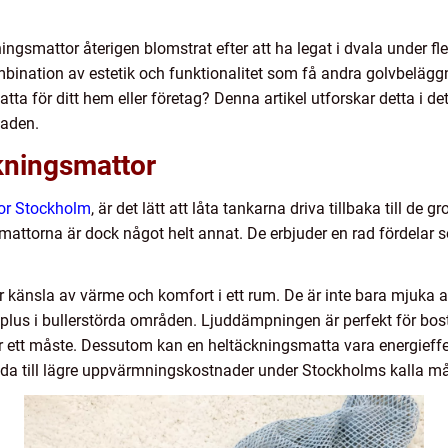
ningsmattor återigen blomstrat efter att ha legat i dvala under 
bination av estetik och funktionalitet som få andra golvbeläg
ta för ditt hem eller företag? Denna artikel utforskar detta i det
naden.
kningsmattor
tor Stockholm
, är det lätt att låta tankarna driva tillbaka till de
attorna är dock något helt annat. De erbjuder en rad fördelar 
känsla av värme och komfort i ett rum. De är inte bara mjuka a
ort plus i bullerstörda områden. Ljuddämpningen är perfekt för bos
 ett måste. Dessutom kan en heltäckningsmatta vara energieffekti
n leda till lägre uppvärmningskostnader under Stockholms kalla m