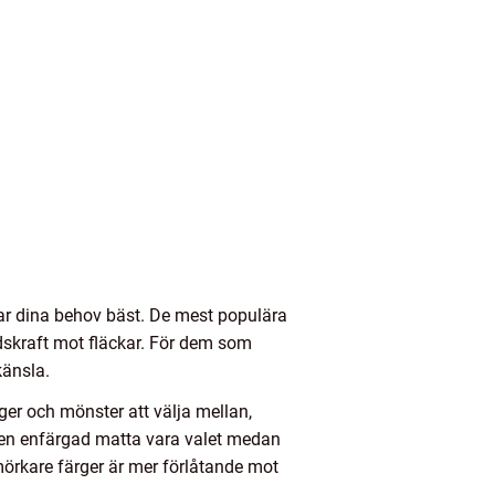
sar dina behov bäst. De mest populära
ndskraft mot fläckar. För dem som
känsla.
er och mönster att välja mellan,
kan en enfärgad matta vara valet medan
; mörkare färger är mer förlåtande mot