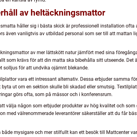
erhåll av heltäckningsmattor
gsmatta håller sig i bästa skick är professionell installation of
örs även vanligtvis av utbildad personal som ser till att mattan li
äckningsmattor av mer lättskött natur jämfört med sina föreg
llt som krävs för att din matta ska bibehålla sitt utseende. Det 
 solljus för att undvika ojämnt blekande.
lplattor vara ett intressant alternativ. Dessa erbjuder samma för
yta ut om en sektion skulle bli skadad eller smutsig. Textilplatt
ringar görs ofta, som på mässor och i konferensrum.
gt att välja någon som erbjuder produkter av hög kvalitet och som
ation med välrenommerade leverantörer säkerställer att du får bäs
 både mysigare och mer stilfullt kan ett besök till Mattcenter va