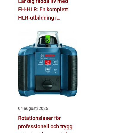
Lär dig rädda liv med
FH-HLR: En komplett
HLR-utbildning i
Stockholm
04 augusti 2026
Rotationslaser för
professionell och trygg