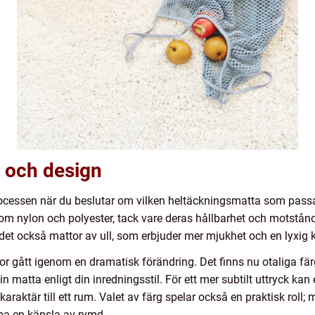
al och design
 processen när du beslutar om vilken heltäckningsmatta som pas
 som nylon och polyester, tack vare deras hållbarhet och motstå
s det också mattor av ull, som erbjuder mer mjukhet och en lyxig 
 gått igenom en dramatisk förändring. Det finns nu otaliga färg
din matta enligt din inredningsstil. För ett mer subtilt uttryck 
 karaktär till ett rum. Valet av färg spelar också en praktisk roll
pa en känsla av rymd.