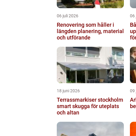
06 juli 2026
06 
Renovering som håller i
Bå
längden planering, material
up
och utförande
fö
18 juni 2026
09 
Terrassmarkiser stockholm
Arbe
smart skugga för uteplats
be
och altan