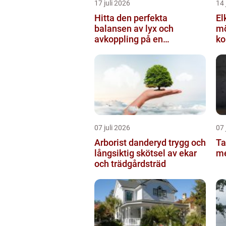
17 juli 2026
14 
Hitta den perfekta
Elk
balansen av lyx och
mö
avkoppling på en
ko
uteservering på Östermalm
07 juli 2026
07 
Arborist danderyd trygg och
Tape
långsiktig skötsel av ekar
m
och trädgårdsträd