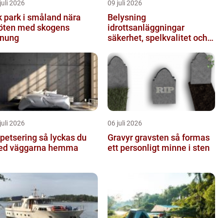
juli 2026
09 juli 2026
 park i småland nära
Belysning
ten med skogens
idrottsanläggningar
nung
säkerhet, spelkvalitet och
lägre kostnader
juli 2026
06 juli 2026
tsering så lyckas du
Gravyr gravsten så formas
ed väggarna hemma
ett personligt minne i sten