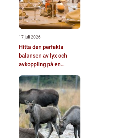
17 juli 2026
Hitta den perfekta
balansen av lyx och
avkoppling på en
uteservering på
Östermalm