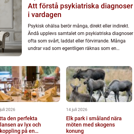
Att förstå psykiatriska diagnoser
i vardagen
Psykisk ohälsa berör många, direkt eller indirekt.
Ändå upplevs samtalet om psykiatriska diagnoser
ofta som svårt, laddat eller förvirrande. Många
undrar vad som egentligen räknas som en
diagnos, hur en utredning går till och vad
diagnosen betyder fö...
juli 2026
14 juli 2026
tta den perfekta
Elk park i småland nära
lansen av lyx och
möten med skogens
koppling på en
konung