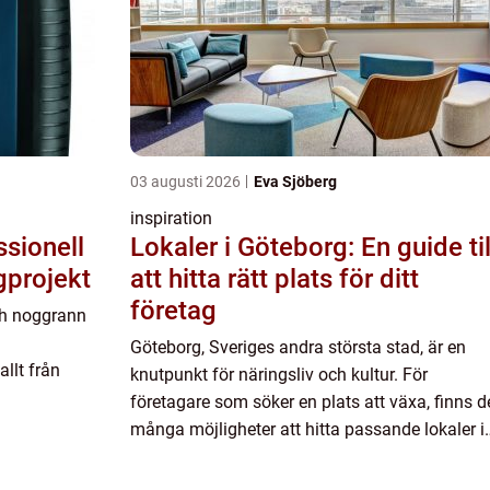
03 augusti 2026
Eva Sjöberg
inspiration
ssionell
Lokaler i Göteborg: En guide til
gprojekt
att hitta rätt plats för ditt
företag
ch noggrann
Göteborg, Sveriges andra största stad, är en
llt från
knutpunkt för näringsliv och kultur. För
företagare som söker en plats att växa, finns d
nom att
många möjligheter att hitta passande lokaler i
mottagare
Götebo...