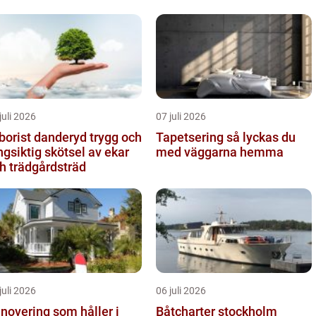
eservering på Östermalm
juli 2026
07 juli 2026
orist danderyd trygg och
Tapetsering så lyckas du
ngsiktig skötsel av ekar
med väggarna hemma
h trädgårdsträd
juli 2026
06 juli 2026
novering som håller i
Båtcharter stockholm