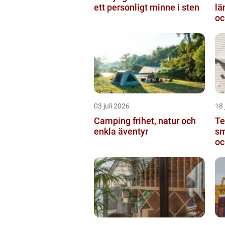
ett personligt minne i sten
längden
oc
03 juli 2026
18 
Camping frihet, natur och
Te
enkla äventyr
sm
oc