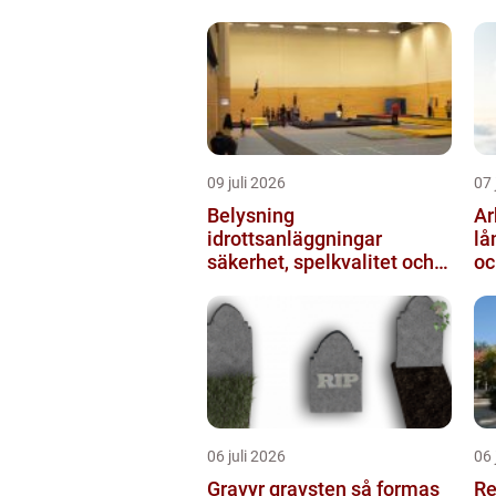
ut
09 juli 2026
07 
Belysning
Arb
idrottsanläggningar
lå
säkerhet, spelkvalitet och
oc
lägre kostnader
06 juli 2026
06 
Gravyr gravsten så formas
Re