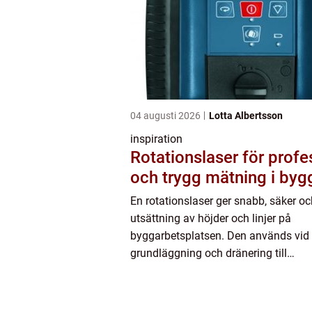
04 augusti 2026
Lotta Albertsson
inspiration
Rotationslaser för profe
och trygg mätning i byg
En rotationslaser ger snabb, säker o
utsättning av höjder och linjer på
byggarbetsplatsen. Den används vid a
grundläggning och dränering till
inomhusmontage och renovering. Ge
kombinera roterande laserljus med 
kan ...