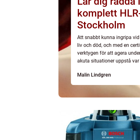
Lär dig rädda
komplett HLR-
Stockholm
Att snabbt kunna ingripa vid 
liv och död, och med en certi
verktygen för att agera unde
akuta situationer uppstå var 
kollektivtrafiken. G...
Malin Lindgren