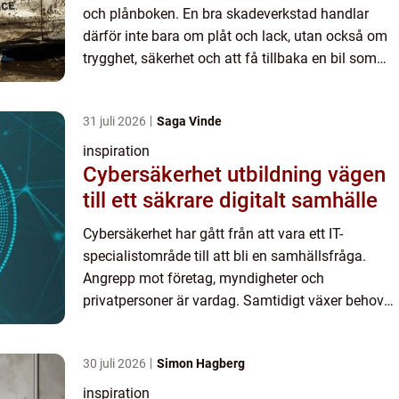
och plånboken. En bra skadeverkstad handlar
därför inte bara om plåt och lack, utan också om
trygghet, säkerhet och att få tillbaka en bil som
håller sitt värde över tid. I Vimmerby finns flera
alternativ,...
31 juli 2026
Saga Vinde
inspiration
Cybersäkerhet utbildning vägen
till ett säkrare digitalt samhälle
Cybersäkerhet har gått från att vara ett IT-
specialistområde till att bli en samhällsfråga.
Angrepp mot företag, myndigheter och
privatpersoner är vardag. Samtidigt växer behovet
av personer som förstår både tekniken och
hotbilden. Därför har cybersä...
30 juli 2026
Simon Hagberg
inspiration