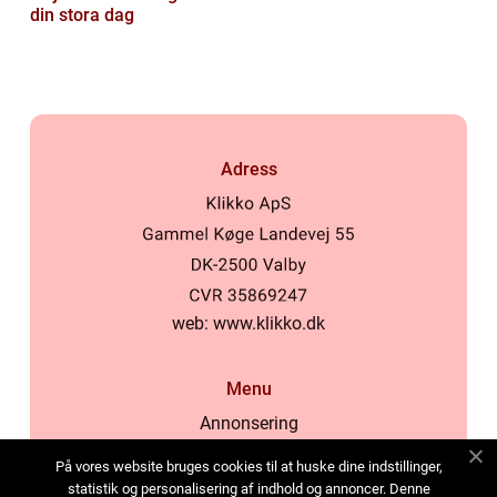
din stora dag
Adress
web:
www.klikko.dk
Menu
Annonsering
Om oss
På vores website bruges cookies til at huske dine indstillinger,
Cookies
statistik og personalisering af indhold og annoncer. Denne