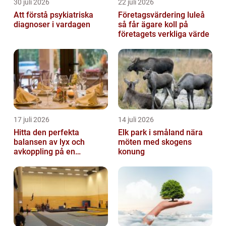
30 juli 2026
22 juli 2026
Att förstå psykiatriska
Företagsvärdering luleå
diagnoser i vardagen
så får ägare koll på
företagets verkliga värde
17 juli 2026
14 juli 2026
Hitta den perfekta
Elk park i småland nära
balansen av lyx och
möten med skogens
avkoppling på en
konung
uteservering på
Östermalm