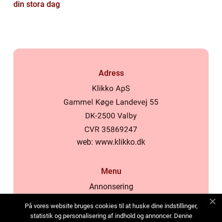
din stora dag
Adress
web:
www.klikko.dk
Menu
Annonsering
Om oss
På vores website bruges cookies til at huske dine indstillinger,
Cookies
statistik og personalisering af indhold og annoncer. Denne