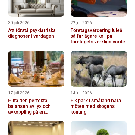
30 juli 2026
22 juli 2026
Att förstå psykiatriska
Företagsvärdering luleå
diagnoser i vardagen
så får ägare koll på
företagets verkliga värde
17 juli 2026
14 juli 2026
Hitta den perfekta
Elk park i småland nära
balansen av lyx och
möten med skogens
avkoppling på en
konung
uteservering på
Östermalm