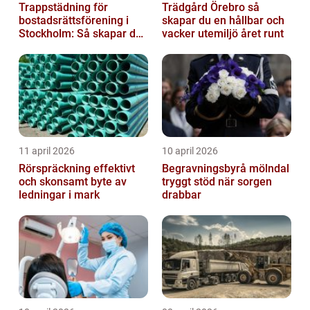
Trappstädning för
Trädgård Örebro så
bostadsrättsförening i
skapar du en hållbar och
Stockholm: Så skapar du
vacker utemiljö året runt
rena, trygga och välskötta
trapphus...
11 april 2026
10 april 2026
Rörspräckning effektivt
Begravningsbyrå mölndal
och skonsamt byte av
tryggt stöd när sorgen
ledningar i mark
drabbar