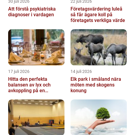
30 juli 2026
22 juli 2026
Att förstå psykiatriska
Företagsvärdering luleå
diagnoser i vardagen
så får ägare koll på
företagets verkliga värde
17 juli 2026
14 juli 2026
Hitta den perfekta
Elk park i småland nära
balansen av lyx och
möten med skogens
avkoppling på en
konung
uteservering på
Östermalm