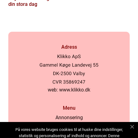
din stora dag
Adress
web:
www.klikko.dk
Menu
Annonsering
Om oss
På vores website bruges cookies til at huske dine indstillinger,
Cookies
statistik og personalisering af indhold og annoncer. Denne