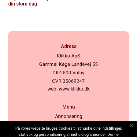
din stora dag
Adress
web:
www.klikko.dk
Menu
Annonsering
Om oss
På vores website bruges cookies til at huske dine indstillinger,
Cookies
statistik og personalisering af indhold og annoncer. Denne