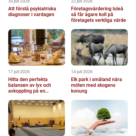
30 juli 2026
22 juli 2026
Att förstå psykiatriska
Företagsvärdering luleå
diagnoser i vardagen
så får ägare koll på
företagets verkliga värde
17 juli 2026
14 juli 2026
Hitta den perfekta
Elk park i småland nära
balansen av lyx och
möten med skogens
avkoppling på en
konung
uteservering på
Östermalm