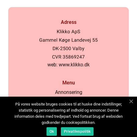
Adress
web:
www.klikko.dk
Menu
Annonsering
Om oss
På vores website bruges cookies til at huske dine indstillinger,
Cookies
statistik og personalisering af indhold og annoncer. Denne
information deles med tredjepart. Ved fortsat brug af websiden
Kontakta oss
godkender du cookiepolitikken.
Sitemap
Ok
Privatlivspolitik